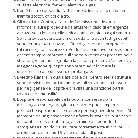
stufette elettriche, fornelli (elettrici o a gas)
Non è inoltre consentita l’affissione di immagini o di poster
tramite scotch, chiodi o altro.
Gli ospiti del Centro, all’atto dell’ammissione, devono
informarsi sulle procedure da attuare in caso di emergenza,
attraverso la lettura delle indicazioni esposte in ogni camera.
Sono previste esercitazioni di esodo, alle quali tutti gli ospiti
sono tenuti a partecipare, al fine di garantire la propria e
l’altrui integrità e sicurezza. Per lo stesso motivo è necessario
essere sempre informati sull’esatto numero dei presenti nella
struttura; va quindi segnalata la propria presenza/assenza; a
maggior ragione gli ospiti sono tenuti ad informare la
direzione in caso di assenze prolungate.
È vietato fumare in qualsiasi locale del Centro. Nella struttura
sono previsti rilevatori di fumo; se tali rilevatori scattassero
per negligenza dell’ospite è prevista una sanzione pari al
costo di una mensilità.
L’ospite è responsabile della buona conservazione
dell’alloggio consegnatogli. La Direzione può compiere
periodiche ispezioni nelle camere per esigenze di servizio. Al
momento dell’ingresso verrà verificato lo stato della stanza e
di quanto in essa contenuto; al termine del periodo di
accoglienza tutto dovrà risultare correttamente in ordine. Gli
arredi non vanno modificati o cambiati di posto.