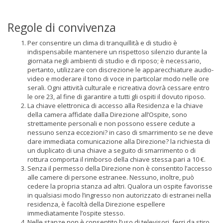
Regole di convivenza
Per consentire un clima di tranquillità e di studio è
indispensabile mantenere un rispettoso silenzio durante la
giornata negli ambienti di studio e di riposo; è necessario,
pertanto, utilizzare con discrezione le apparecchiature audio-
video e moderare il tono di voce in particolar modo nelle ore
serali. Ogni attività culturale e ricreativa dovrà cessare entro
le ore 23, al fine di garantire a tutti gli ospiti il dovuto riposo.
La chiave elettronica di accesso alla Residenza e la chiave
della camera affidate dalla Direzione all’Ospite, sono
strettamente personali e non possono essere cedute a
nessuno senza eccezioni? in caso di smarrimento se ne deve
dare immediata comunicazione alla Direzione? la richiesta di
un duplicato di una chiave a seguito di smarrimento o di
rottura comporta il rimborso della chiave stessa pari a 10 €.
Senza il permesso della Direzione non è consentito l’accesso
alle camere di persone estranee. Nessuno, inoltre, può
cedere la propria stanza ad altri. Qualora un ospite favorisse
in qualsiasi modo l’ingresso non autorizzato di estranei nella
residenza, è facoltà della Direzione espellere
immediatamente l’ospite stesso.
Nelle stanze non è consentito l’uso di televisori, ferri da stiro,