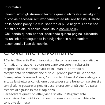
Informativa
×
Questo sito o gli strumenti terzi da questo utilizzati si avvalgono
di cookie necessari al funzionamento ed utili alle finalità illustrate
Regolamento
nella cookie policy. Se vuoi saperne di più o negare il consenso
a tutti o ad alcuni cookie, consulta la
cookie policy
.
Chiudendo questo banner, scorrendo questa pagina, cliccando
su un link o proseguendo la navigazione in altra maniera,
Regolamento del Centro
acconsenti all’uso dei cookie.
Giovanile Pavoniano
Il Centro Giovanile Pavoniano si profila come un ambito abitativo e
formativo, nel quale i giovani possano crescere in cultura, in
responsabilità, in senso civico ed in umanità, portando a
compimento l’identificazione di sé e il proprio posto nella società.
Come padre Pavoni indicava, “uno spirito di famiglia” deve aleggiare
in tutta la struttura, condizione questa per stare bene con se stessi e
con gli altri e gustare la gioia di essere una comunità che facilita la
crescita di ognuno in età e sapienza.
Per facilitare questi obiettivi, viene stilato un Regolamento
essenziale che indichi alcuni comportamenti virtuosi e inibisca le
condotte dannose.