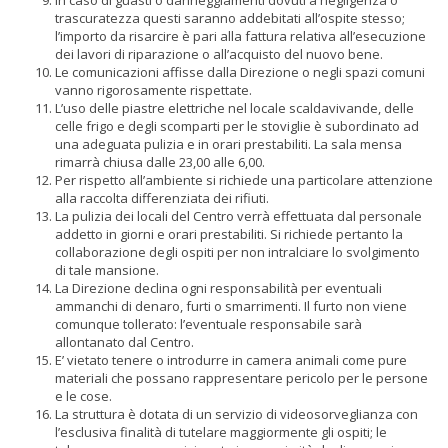
In caso di guasti o danneggiamenti dovuti a negligenza o
trascuratezza questi saranno addebitati all’ospite stesso;
l’importo da risarcire è pari alla fattura relativa all’esecuzione
dei lavori di riparazione o all’acquisto del nuovo bene.
Le comunicazioni affisse dalla Direzione o negli spazi comuni
vanno rigorosamente rispettate.
L’uso delle piastre elettriche nel locale scaldavivande, delle
celle frigo e degli scomparti per le stoviglie è subordinato ad
una adeguata pulizia e in orari prestabiliti. La sala mensa
rimarrà chiusa dalle 23,00 alle 6,00.
Per rispetto all’ambiente si richiede una particolare attenzione
alla raccolta differenziata dei rifiuti.
La pulizia dei locali del Centro verrà effettuata dal personale
addetto in giorni e orari prestabiliti. Si richiede pertanto la
collaborazione degli ospiti per non intralciare lo svolgimento
di tale mansione.
La Direzione declina ogni responsabilità per eventuali
ammanchi di denaro, furti o smarrimenti. Il furto non viene
comunque tollerato: l’eventuale responsabile sarà
allontanato dal Centro.
E’ vietato tenere o introdurre in camera animali come pure
materiali che possano rappresentare pericolo per le persone
e le cose.
La struttura è dotata di un servizio di videosorveglianza con
l’esclusiva finalità di tutelare maggiormente gli ospiti; le